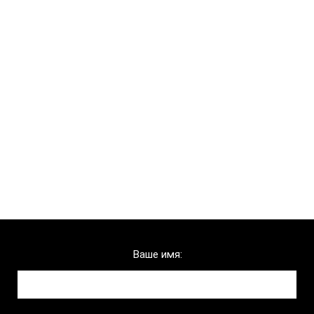
Chelny-biz
Ваше имя:
Телефон:
Ваше имя: