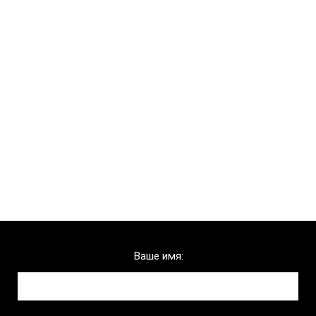
Chelny-biz
Ваше имя:
Телефон:
Ваше имя: