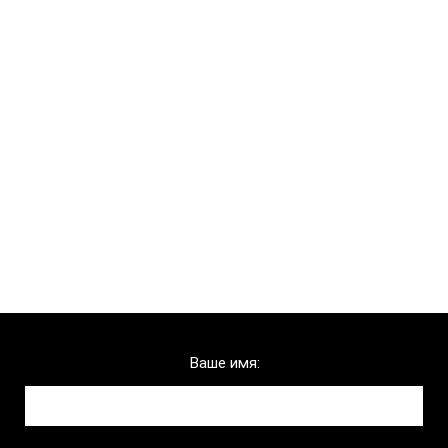
Chelny-biz
Ваше имя:
Телефон:
Ваше имя: